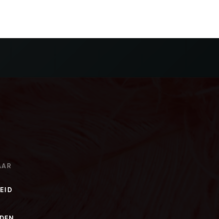
AAR
EID
DEN