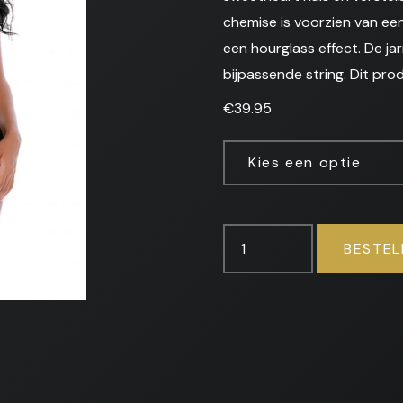
chemise is voorzien van ee
een hourglass effect. De ja
bijpassende string. Dit pro
€
39.95
Kies een optie
Chain
BESTEL
Reaction
-
Nachthemd
Set
aantal