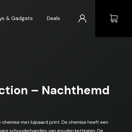
ys & Gadgets
Deals
ction – Nachthemd
e chemise met luipaard print. De chemise heeft een
lbare schouderbandjes van gouden kettingen. De