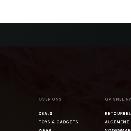
OVER ONS
GA SNEL N
DEALS
RETOURBEL
TOYS & GADGETS
ALGEMENE
WEAR
VOORWAAR