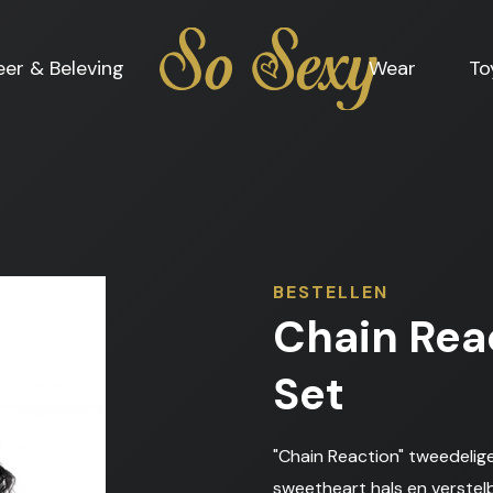
Home
eer & Beleving
Wear
To
BESTELLEN
Chain Rea
Set
"Chain Reaction" tweedelig
sweetheart hals en verste