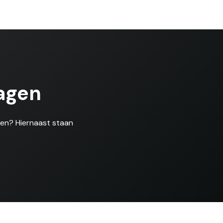
agen
len? Hiernaast staan