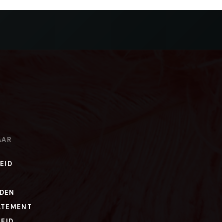
AAR
EID
DEN
ATEMENT
LEID