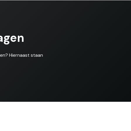
agen
len? Hiernaast staan