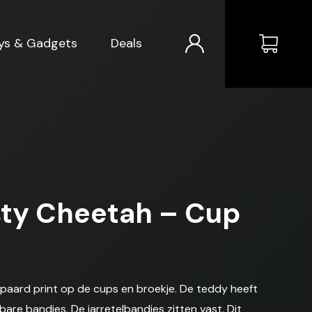
ys & Gadgets
Deals
isty Cheetah – Cup
uipaard print op de cups en broekje. De teddy heeft
are bandjes. De jarretelbandjes zitten vast. Dit