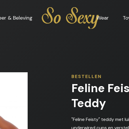
Home
eer & Beleving
Wear
To
BESTELLEN
Feline Fe
Teddy
"Feline Feisty" teddy met l
underwired cups en verstelb