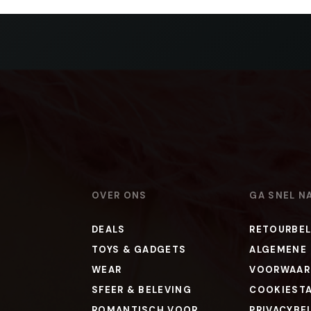
OVER ONS
GA SNEL N
DEALS
RETOURBEL
TOYS & GADGETS
ALGEMENE
WEAR
VOORWAAR
SFEER & BELEVING
COOKIEST
ROMANTISCH VOOR
PRIVACYBE