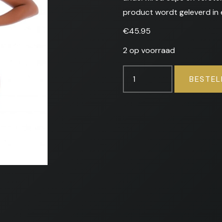
product wordt geleverd in 
€
45.95
2 op voorraad
Feline
BESTEL
Feisty
Cheetah
-
Cup
Teddy
aantal