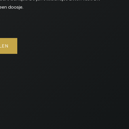
een doosje.
LEN