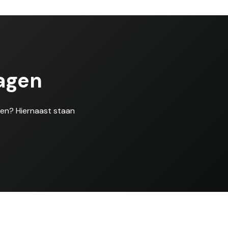
agen
len? Hiernaast staan