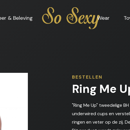
Home
eer & Beleving
Wear
To
BESTELLEN
Ring Me Up
"Ring Me Up" tweedelige BH
underwired cups en verstel
ringen en veter op de zij. 