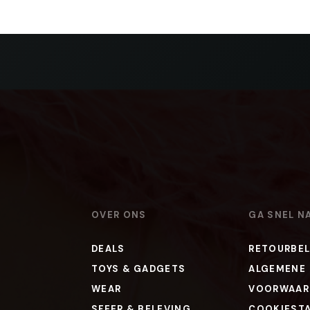
OVER ONS
GA SNEL N
DEALS
RETOURBEL
TOYS & GADGETS
ALGEMENE
WEAR
VOORWAAR
SFEER & BELEVING
COOKIEST