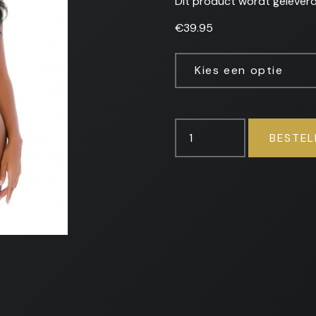
Dit product wordt geleverd 
€
39.95
Kies een optie
Ring
BESTEL
Me
Up
-
Bustier
Set
aantal