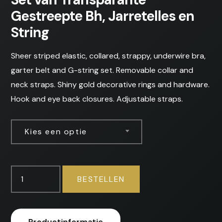
Gestreepte Bh, Jarretelles en
String
Sheer striped elastic, collared, strappy, underwire bra,
garter belt and G-string set. Removable collar and
neck straps. Shiny gold decorative rings and hardware.
Hook and eye back closures. Adjustable straps.
Prijsklasse:
€44.95
Kies een optie
tot
€46.95
Set
BESTELLEN
van
Transparante
Gestreepte
Productinformatie