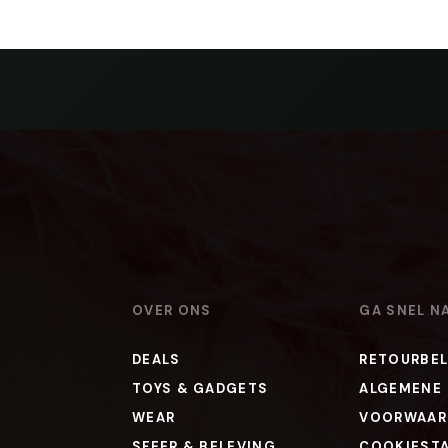
OVER ONS
GA SNEL N
DEALS
RETOURBEL
TOYS & GADGETS
ALGEMENE
WEAR
VOORWAAR
SFEER & BELEVING
COOKIEST