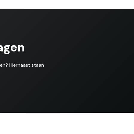
agen
len? Hiernaast staan