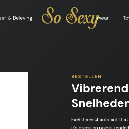
Home
eer & Beleving
Wear
To
BESTELLEN
Vibrerend
Snelhede
Feel the enchantment that T
it's precision points tende