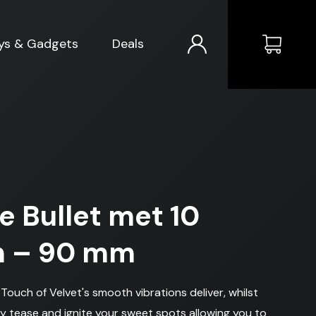
ys & Gadgets
Deals
e Bullet met 10
n – 90 mm
ouch of Velvet's smooth vibrations deliver, whilst
rly tease and ignite your sweet spots allowing you to