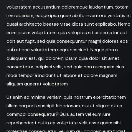
voluptatem accusantium doloremque laudantium, totam
rem aperiam, eaque ipsa quae ab illo inventore veritatis et
quasi architecto beatae vitae dicta sunt explicabo. Nemo
enim ipsam voluptatem quia voluptas sit aspernatur aut
odit aut fugit, sed quia consequuntur magni dolores eos
qui ratione voluptatem sequi nesciunt. Neque porro
quisquam est, qui dolorem ipsum quia dolor sit amet,
consectetur, adipisci velit, sed quia non numquam eius
modi tempora incidunt ut labore et dolore magnam
aliquam quaerat voluptatem.
Ut enim ad minima veniam, quis nostrum exercitationem
ullam corporis suscipit laboriosam, nisi ut aliquid ex ea
commodi consequatur? Quis autem vel eum iure
reprehenderit qui in ea voluptate velit esse quam nihil
molestiae consequatur, vel illum qui dolorem eum fugiat