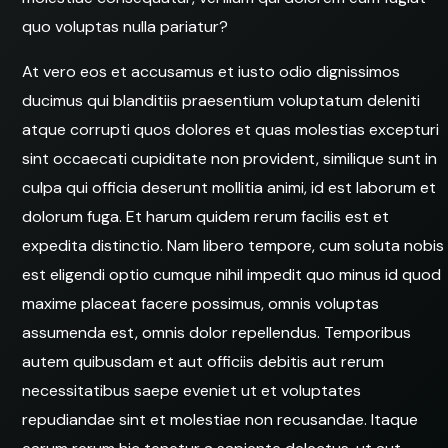
quo voluptas nulla pariatur?
At vero eos et accusamus et iusto odio dignissimos
ducimus qui blanditiis praesentium voluptatum deleniti
atque corrupti quos dolores et quas molestias excepturi
sint occaecati cupiditate non provident, similique sunt in
culpa qui officia deserunt mollitia animi, id est laborum et
dolorum fuga. Et harum quidem rerum facilis est et
expedita distinctio. Nam libero tempore, cum soluta nobis
est eligendi optio cumque nihil impedit quo minus id quod
maxime placeat facere possimus, omnis voluptas
assumenda est, omnis dolor repellendus. Temporibus
autem quibusdam et aut officiis debitis aut rerum
necessitatibus saepe eveniet ut et voluptates
repudiandae sint et molestiae non recusandae. Itaque