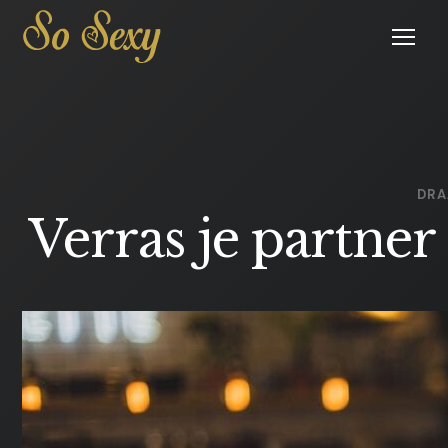
Open
menu
DR
Verras je partne