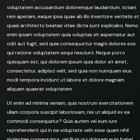
voluptatem accusantium doloremque laudantium, totam
rem aperiam, eaque ipsa quae ab illo inventore veritatis et
quasi architecto beatae vitae dicta sunt explicabo. Nemo
enim ipsam voluptatem quia voluptas sit aspernatur aut
odit aut fugit, sed quia consequuntur magni dolores eos
qui ratione voluptatem sequi nesciunt. Neque porro
quisquam est, qui dolorem ipsum quia dolor sit amet,
consectetur, adipisci velit, sed quia non numquam eius
modi tempora incidunt ut labore et dolore magnam
aliquam quaerat voluptatem.
Ut enim ad minima veniam, quis nostrum exercitationem
ullam corporis suscipit laboriosam, nisi ut aliquid ex ea
commodi consequatur? Quis autem vel eum iure
reprehenderit qui in ea voluptate velit esse quam nihil
molestiae consequatur, vel illum qui dolorem eum fugiat