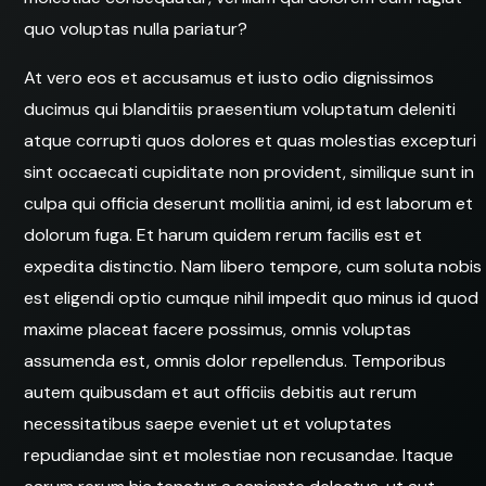
quo voluptas nulla pariatur?
At vero eos et accusamus et iusto odio dignissimos
ducimus qui blanditiis praesentium voluptatum deleniti
atque corrupti quos dolores et quas molestias excepturi
sint occaecati cupiditate non provident, similique sunt in
culpa qui officia deserunt mollitia animi, id est laborum et
dolorum fuga. Et harum quidem rerum facilis est et
expedita distinctio. Nam libero tempore, cum soluta nobis
est eligendi optio cumque nihil impedit quo minus id quod
maxime placeat facere possimus, omnis voluptas
assumenda est, omnis dolor repellendus. Temporibus
autem quibusdam et aut officiis debitis aut rerum
necessitatibus saepe eveniet ut et voluptates
repudiandae sint et molestiae non recusandae. Itaque